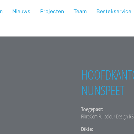
n
Nieuws
Projecten
Team
Bestekservice
HOOFDKANT
NUNSPEET
Toegepast:
FibreCem Fullcolour Design R3
Dikte: