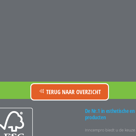
TERUG NAAR OVERZICHT
De Nr.1 in esthetische en
producten
Inncempro biedt u de keuze 