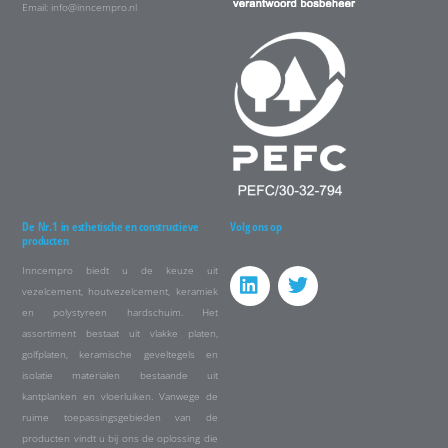
Email:
info@inncempro.nl
De Nr.1 in esthetische en constructieve
Volg ons op
producten
Inncempro biedt u de keuze uit
vezelcement, houtvezelcement, keramiek
en polystyreen hardschuim. Het
assortiment bestaat uit vlakke platen,
golfplaten, keramische geveltegels en
isolatie materialen bestaande uit
kantplanken en vloerluiken. Vanwege de
ruime toepassingsgebieden van de
producten vindt u bij ons de oplossing die