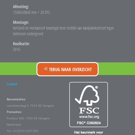
Afmeting:
1500x500x8 mm + 20 EPS
Montage:
Verlijmd en mechanisch bevestigd door middel van kantplankschroef tegen
betonnen ondergrond
Realisatie:
2016
TERUG NAAR OVERZICHT
Contact
Bezoekadres:
Lansinkesweg 4, 7553 AE Hengelo
Postadres:
Postbus 960, 7550 AZ Hengelo
Nederland
Tel: +31(0)74 2501394