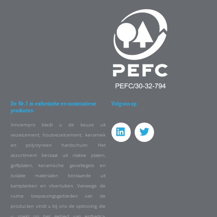
De Nr.1 in esthetische en constructieve
Volg ons op
producten
Inncempro biedt u de keuze uit
vezelcement, houtvezelcement, keramiek
en polystyreen hardschuim. Het
assortiment bestaat uit vlakke platen,
golfplaten, keramische geveltegels en
isolatie materialen bestaande uit
kantplanken en vloerluiken. Vanwege de
ruime toepassingsgebieden van de
producten vindt u bij ons de oplossing die
u zoekt op het gebied van esthetica,