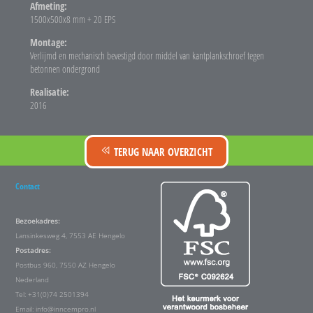
Afmeting:
1500x500x8 mm + 20 EPS
Montage:
Verlijmd en mechanisch bevestigd door middel van kantplankschroef tegen
betonnen ondergrond
Realisatie:
2016
TERUG NAAR OVERZICHT
Contact
Bezoekadres:
Lansinkesweg 4, 7553 AE Hengelo
Postadres:
Postbus 960, 7550 AZ Hengelo
Nederland
Tel: +31(0)74 2501394
Email:
info@inncempro.nl