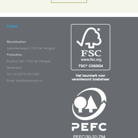
Contact
Bezoekadres:
Lansinkesweg 4, 7553 AE Hengelo
Postadres:
Postbus 960, 7550 AZ Hengelo
Nederland
Tel: +31(0)74 2501394
Email:
info@inncempro.nl