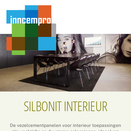
Skip
Menu
to
content
SILBONIT INTERIEUR
De vezelcementpanelen voor interieur toepassingen